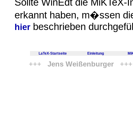
Sollte WinEdt die MiKTeX-In
erkannt haben, m�ssen die
beschrieben durchgefü
hier
LaTeX-Startseite
Einleitung
Mi
+++
Jens Weißenburger
++