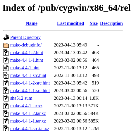
Index of /pub/cygwin/x86_64/re
Name
Last modified
Size
Description
Parent Directory
-
make-debuginfo/
2023-04-13 05:49
-
make-4.4.1-2.hint
2023-04-13 05:42
463
make-4.4.1-1.hint
2023-03-02 00:56
464
make-4.4-1.hint
2022-11-30 13:12
465
make-4.4-1-src.hint
2022-11-30 13:12
498
make-4.4.1-2-src.hint
2023-04-13 05:42
519
make-4.4.1-1-src.hint
2023-03-02 00:56
520
sha512.sum
2023-04-13 06:14
1.8K
make-4.4-1.tar.xz
2022-11-30 13:13
571K
make-4.4.1-2.tar.xz
2023-03-02 00:56
584K
make-4.4.1-1.tar.xz
2023-03-02 00:56
585K
make-4.4-1-src.tar.xz
2022-11-30 13:12
1.2M