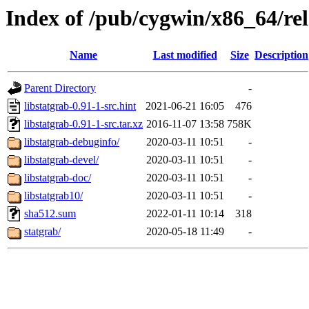
Index of /pub/cygwin/x86_64/rel
Name
Last modified
Size
Description
Parent Directory
-
libstatgrab-0.91-1-src.hint
2021-06-21 16:05
476
libstatgrab-0.91-1-src.tar.xz
2016-11-07 13:58
758K
libstatgrab-debuginfo/
2020-03-11 10:51
-
libstatgrab-devel/
2020-03-11 10:51
-
libstatgrab-doc/
2020-03-11 10:51
-
libstatgrab10/
2020-03-11 10:51
-
sha512.sum
2022-01-11 10:14
318
statgrab/
2020-05-18 11:49
-