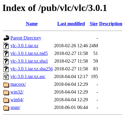
Index of /pub/vlc/vlc/3.0.1
Name
Last modified
Size
Description
Parent Directory
-
vlc-3.0.1.tar.xz
2018-02-26 12:46
24M
vlc-3.0.1.tar.xz.md5
2018-02-27 11:58
51
vlc-3.0.1.tar.xz.sha1
2018-02-27 11:58
59
vlc-3.0.1.tar.xz.sha256
2018-02-27 11:58
83
vlc-3.0.1.tar.xz.asc
2018-04-04 12:17
195
macosx/
2018-04-04 12:29
-
win32/
2018-04-04 12:29
-
win64/
2018-04-04 12:29
-
snap/
2018-06-01 06:44
-