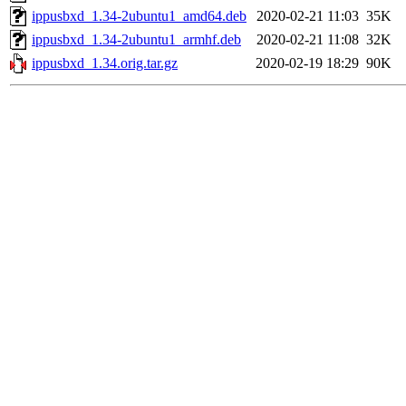
ippusbxd_1.34-2ubuntu1_amd64.deb
2020-02-21 11:03
35K
ippusbxd_1.34-2ubuntu1_armhf.deb
2020-02-21 11:08
32K
ippusbxd_1.34.orig.tar.gz
2020-02-19 18:29
90K