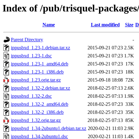
Index of /pub/trisquel-packages
Name
Last modified
Size
D
Parent Directory
-
ippusbxd_1.23-1.debian.tar.xz
2015-09-21 07:23
2.5K
ippusbxd_1.23-1.dsc
2015-09-21 07:23
1.7K
ippusbxd_1.23-1_amd64.deb
2015-09-21 07:23
17K
ippusbxd_1.23-1_i386.deb
2015-09-21 07:23
18K
ippusbxd_1.23.orig.tar.gz
2015-09-18 18:08
72K
ippusbxd_1.32-2.debian.tar.xz
2018-02-25 07:13
2.6K
ippusbxd_1.32-2.dsc
2018-02-25 07:13
1.9K
ippusbxd_1.32-2_amd64.deb
2018-02-25 07:23
33K
ippusbxd_1.32-2_i386.deb
2018-02-25 07:23
35K
ippusbxd_1.32.orig.tar.gz
2018-02-25 07:13
85K
ippusbxd_1.34-2ubuntu1.debian.tar.xz
2020-02-21 11:03
2.9K
ippusbxd_1.34-2ubuntu1.dsc
2020-02-21 11:03
1.4K