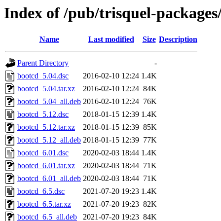
Index of /pub/trisquel-packages
Name
Last modified
Size
Description
Parent Directory
-
bootcd_5.04.dsc
2016-02-10 12:24
1.4K
bootcd_5.04.tar.xz
2016-02-10 12:24
84K
bootcd_5.04_all.deb
2016-02-10 12:24
76K
bootcd_5.12.dsc
2018-01-15 12:39
1.4K
bootcd_5.12.tar.xz
2018-01-15 12:39
85K
bootcd_5.12_all.deb
2018-01-15 12:39
77K
bootcd_6.01.dsc
2020-02-03 18:44
1.4K
bootcd_6.01.tar.xz
2020-02-03 18:44
71K
bootcd_6.01_all.deb
2020-02-03 18:44
71K
bootcd_6.5.dsc
2021-07-20 19:23
1.4K
bootcd_6.5.tar.xz
2021-07-20 19:23
82K
bootcd_6.5_all.deb
2021-07-20 19:23
84K