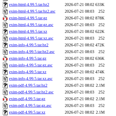
exim-html-4.99.5.tar.bz2
2026-07-21 08:02
633K
exim-html-4.99.5.tar.bz2.asc
2026-07-21 08:03
252
exim-html-4.99.5.tar.gz
2026-07-21 08:02
878K
exim-html-4.99.5.tar.gz.asc
2026-07-21 08:03
252
exim-html-4.99.5.tar.xz
2026-07-21 08:02
622K
exim-html-4.99.5.tar.xz.asc
2026-07-21 08:03
252
exim-info-4.99.5.tar.bz2
2026-07-21 08:02
472K
exim-info-4.99.5.tar.bz2.asc
2026-07-21 08:03
252
exim-info-4.99.5.tar.gz
2026-07-21 08:02
636K
exim-info-4.99.5.tar.gz.asc
2026-07-21 08:03
252
exim-info-4.99.5.tar.xz
2026-07-21 08:02
474K
exim-info-4.99.5.tar.xz.asc
2026-07-21 08:03
252
exim-pdf-4.99.5.tar.bz2
2026-07-21 08:02
2.1M
exim-pdf-4.99.5.tar.bz2.asc
2026-07-21 08:03
252
exim-pdf-4.99.5.tar.gz
2026-07-21 08:02
2.1M
exim-pdf-4.99.5.tar.gz.asc
2026-07-21 08:03
252
exim-pdf-4.99.5.tar.xz
2026-07-21 08:02
2.1M