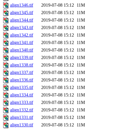
align1346.tif
2019-07-08 15:12
11M
align1345.tif
2019-07-08 15:12
11M
align1344.tif
2019-07-08 15:12
11M
align1343.tif
2019-07-08 15:12
11M
align1342.tif
2019-07-08 15:12
11M
align1341.tif
2019-07-08 15:12
11M
align1340.tif
2019-07-08 15:12
11M
align1339.tif
2019-07-08 15:12
11M
align1338.tif
2019-07-08 15:12
11M
align1337.tif
2019-07-08 15:12
11M
align1336.tif
2019-07-08 15:12
11M
align1335.tif
2019-07-08 15:12
11M
align1334.tif
2019-07-08 15:12
11M
align1333.tif
2019-07-08 15:12
11M
align1332.tif
2019-07-08 15:12
11M
align1331.tif
2019-07-08 15:12
11M
align1330.tif
2019-07-08 15:12
11M