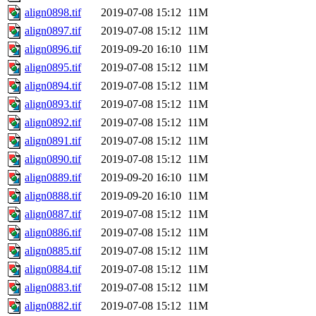
align0898.tif
2019-07-08 15:12
11M
align0897.tif
2019-07-08 15:12
11M
align0896.tif
2019-09-20 16:10
11M
align0895.tif
2019-07-08 15:12
11M
align0894.tif
2019-07-08 15:12
11M
align0893.tif
2019-07-08 15:12
11M
align0892.tif
2019-07-08 15:12
11M
align0891.tif
2019-07-08 15:12
11M
align0890.tif
2019-07-08 15:12
11M
align0889.tif
2019-09-20 16:10
11M
align0888.tif
2019-09-20 16:10
11M
align0887.tif
2019-07-08 15:12
11M
align0886.tif
2019-07-08 15:12
11M
align0885.tif
2019-07-08 15:12
11M
align0884.tif
2019-07-08 15:12
11M
align0883.tif
2019-07-08 15:12
11M
align0882.tif
2019-07-08 15:12
11M