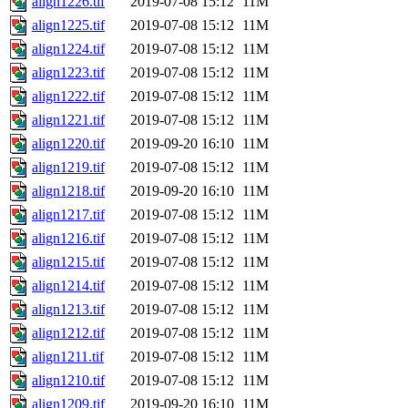
align1226.tif
2019-07-08 15:12
11M
align1225.tif
2019-07-08 15:12
11M
align1224.tif
2019-07-08 15:12
11M
align1223.tif
2019-07-08 15:12
11M
align1222.tif
2019-07-08 15:12
11M
align1221.tif
2019-07-08 15:12
11M
align1220.tif
2019-09-20 16:10
11M
align1219.tif
2019-07-08 15:12
11M
align1218.tif
2019-09-20 16:10
11M
align1217.tif
2019-07-08 15:12
11M
align1216.tif
2019-07-08 15:12
11M
align1215.tif
2019-07-08 15:12
11M
align1214.tif
2019-07-08 15:12
11M
align1213.tif
2019-07-08 15:12
11M
align1212.tif
2019-07-08 15:12
11M
align1211.tif
2019-07-08 15:12
11M
align1210.tif
2019-07-08 15:12
11M
align1209.tif
2019-09-20 16:10
11M