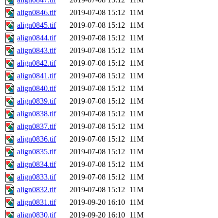
align0846.tif
2019-07-08 15:12
11M
align0845.tif
2019-07-08 15:12
11M
align0844.tif
2019-07-08 15:12
11M
align0843.tif
2019-07-08 15:12
11M
align0842.tif
2019-07-08 15:12
11M
align0841.tif
2019-07-08 15:12
11M
align0840.tif
2019-07-08 15:12
11M
align0839.tif
2019-07-08 15:12
11M
align0838.tif
2019-07-08 15:12
11M
align0837.tif
2019-07-08 15:12
11M
align0836.tif
2019-07-08 15:12
11M
align0835.tif
2019-07-08 15:12
11M
align0834.tif
2019-07-08 15:12
11M
align0833.tif
2019-07-08 15:12
11M
align0832.tif
2019-07-08 15:12
11M
align0831.tif
2019-09-20 16:10
11M
align0830.tif
2019-09-20 16:10
11M