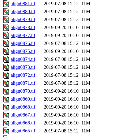
align0881.tif
2019-07-08 15:12
11M
align0880.tif
2019-07-08 15:12
11M
align0879.tif
2019-07-08 15:12
11M
align0878.tif
2019-09-20 16:10
11M
align0877.tif
2019-09-20 16:10
11M
align0876.tif
2019-07-08 15:12
11M
align0875.tif
2019-09-20 16:10
11M
align0874.tif
2019-07-08 15:12
11M
align0873.tif
2019-07-08 15:12
11M
align0872.tif
2019-07-08 15:12
11M
align0871.tif
2019-07-08 15:12
11M
align0870.tif
2019-09-20 16:10
11M
align0869.tif
2019-09-20 16:10
11M
align0868.tif
2019-09-20 16:10
11M
align0867.tif
2019-09-20 16:10
11M
align0866.tif
2019-09-20 16:10
11M
align0865.tif
2019-07-08 15:12
11M