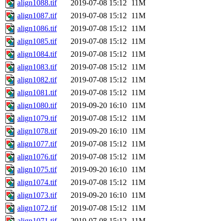
align1088.tif
2019-07-08 15:12
11M
align1087.tif
2019-07-08 15:12
11M
align1086.tif
2019-07-08 15:12
11M
align1085.tif
2019-07-08 15:12
11M
align1084.tif
2019-07-08 15:12
11M
align1083.tif
2019-07-08 15:12
11M
align1082.tif
2019-07-08 15:12
11M
align1081.tif
2019-07-08 15:12
11M
align1080.tif
2019-09-20 16:10
11M
align1079.tif
2019-07-08 15:12
11M
align1078.tif
2019-09-20 16:10
11M
align1077.tif
2019-07-08 15:12
11M
align1076.tif
2019-07-08 15:12
11M
align1075.tif
2019-09-20 16:10
11M
align1074.tif
2019-07-08 15:12
11M
align1073.tif
2019-09-20 16:10
11M
align1072.tif
2019-07-08 15:12
11M
align1071.tif
2019-07-08 15:12
11M