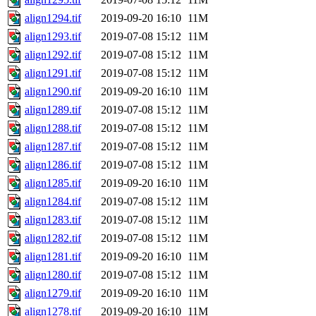
align1294.tif
2019-09-20 16:10
11M
align1293.tif
2019-07-08 15:12
11M
align1292.tif
2019-07-08 15:12
11M
align1291.tif
2019-07-08 15:12
11M
align1290.tif
2019-09-20 16:10
11M
align1289.tif
2019-07-08 15:12
11M
align1288.tif
2019-07-08 15:12
11M
align1287.tif
2019-07-08 15:12
11M
align1286.tif
2019-07-08 15:12
11M
align1285.tif
2019-09-20 16:10
11M
align1284.tif
2019-07-08 15:12
11M
align1283.tif
2019-07-08 15:12
11M
align1282.tif
2019-07-08 15:12
11M
align1281.tif
2019-09-20 16:10
11M
align1280.tif
2019-07-08 15:12
11M
align1279.tif
2019-09-20 16:10
11M
align1278.tif
2019-09-20 16:10
11M