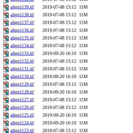
align1139.tif
2019-07-08 15:12
11M
align1138.tif
2019-07-08 15:12
11M
align1137.tif
2019-07-08 15:12
11M
align1136.tif
2019-07-08 15:12
11M
align1135.tif
2019-07-08 15:12
11M
align1134.tif
2019-07-08 15:12
11M
align1133.tif
2019-09-20 16:10
11M
align1132.tif
2019-07-08 15:12
11M
align1131.tif
2019-07-08 15:12
11M
align1130.tif
2019-09-20 16:10
11M
align1129.tif
2019-07-08 15:12
11M
align1128.tif
2019-09-20 16:10
11M
align1127.tif
2019-07-08 15:12
11M
align1126.tif
2019-07-08 15:12
11M
align1125.tif
2019-09-20 16:10
11M
align1124.tif
2019-09-20 16:10
11M
align1123.tif
2019-07-08 15:12
11M