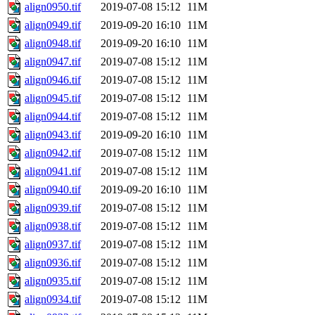
align0950.tif
2019-07-08 15:12
11M
align0949.tif
2019-09-20 16:10
11M
align0948.tif
2019-09-20 16:10
11M
align0947.tif
2019-07-08 15:12
11M
align0946.tif
2019-07-08 15:12
11M
align0945.tif
2019-07-08 15:12
11M
align0944.tif
2019-07-08 15:12
11M
align0943.tif
2019-09-20 16:10
11M
align0942.tif
2019-07-08 15:12
11M
align0941.tif
2019-07-08 15:12
11M
align0940.tif
2019-09-20 16:10
11M
align0939.tif
2019-07-08 15:12
11M
align0938.tif
2019-07-08 15:12
11M
align0937.tif
2019-07-08 15:12
11M
align0936.tif
2019-07-08 15:12
11M
align0935.tif
2019-07-08 15:12
11M
align0934.tif
2019-07-08 15:12
11M