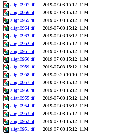
align0967.tif
2019-07-08 15:12
11M
align0966.tif
2019-07-08 15:12
11M
align0965.tif
2019-07-08 15:12
11M
align0964.tif
2019-07-08 15:12
11M
align0963.tif
2019-07-08 15:12
11M
align0962.tif
2019-07-08 15:12
11M
align0961.tif
2019-07-08 15:12
11M
align0960.tif
2019-07-08 15:12
11M
align0959.tif
2019-07-08 15:12
11M
align0958.tif
2019-09-20 16:10
11M
align0957.tif
2019-07-08 15:12
11M
align0956.tif
2019-07-08 15:12
11M
align0955.tif
2019-07-08 15:12
11M
align0954.tif
2019-07-08 15:12
11M
align0953.tif
2019-07-08 15:12
11M
align0952.tif
2019-07-08 15:12
11M
align0951.tif
2019-07-08 15:12
11M