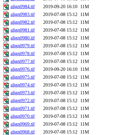
align0984.tif
2019-09-20 16:10
11M
align0983.tif
2019-07-08 15:12
11M
align0982.tif
2019-07-08 15:12
11M
align0981.tif
2019-07-08 15:12
11M
align0980.tif
2019-07-08 15:12
11M
align0979.tif
2019-07-08 15:12
11M
align0978.tif
2019-07-08 15:12
11M
align0977.tif
2019-07-08 15:12
11M
align0976.tif
2019-09-20 16:10
11M
align0975.tif
2019-07-08 15:12
11M
align0974.tif
2019-07-08 15:12
11M
align0973.tif
2019-07-08 15:12
11M
align0972.tif
2019-07-08 15:12
11M
align0971.tif
2019-07-08 15:12
11M
align0970.tif
2019-07-08 15:12
11M
align0969.tif
2019-07-08 15:12
11M
align0968.tif
2019-07-08 15:12
11M