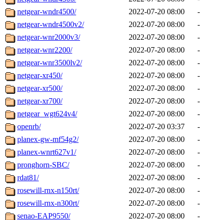
netgear-wndr4500/
2022-07-20 08:00
-
netgear-wndr4500v2/
2022-07-20 08:00
-
netgear-wnr2000v3/
2022-07-20 08:00
-
netgear-wnr2200/
2022-07-20 08:00
-
netgear-wnr3500lv2/
2022-07-20 08:00
-
netgear-xr450/
2022-07-20 08:00
-
netgear-xr500/
2022-07-20 08:00
-
netgear-xr700/
2022-07-20 08:00
-
netgear_wgt624v4/
2022-07-20 08:00
-
openrb/
2022-07-20 03:37
-
planex-gw-mf54g2/
2022-07-20 08:00
-
planex-wnrt627v1/
2022-07-20 08:00
-
pronghorn-SBC/
2022-07-20 08:00
-
rdat81/
2022-07-20 08:00
-
rosewill-rnx-n150rt/
2022-07-20 08:00
-
rosewill-rnx-n300rt/
2022-07-20 08:00
-
senao-EAP9550/
2022-07-20 08:00
-