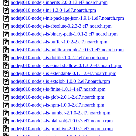
nodejs010-nodejs-inherits-2.0.0-13.el7.noarch.rpm
nodejs010-nodejs-ini-1.2.0-1.el7.noarch.rpm
nodejs010-nodejs-init-package-json-1.9.1-1.el7.noarch.rpm
nodejs010-nodejs-is-absolute-0.2.3-3.el7.noarch.rpm
nodejs010-nodejs-is-binary-path-1.0.1-2.el7.noarch.rpm
nodejs010-nodejs-is-buffer-1.0.2-2.el7.noarch.rpm
nodejs010-nodejs-is-builtin-module-1.0.0-1.el7.noarch.rpm
nodejs010-nodejs-is-dotfile-1.0.2-2.el7.noarch.rpm
nodejs010-nodejs-is-equal-shallow-0.1.3-2.el7.noarch.rpm
nodejs010-nodejs-is-extendable-0.1.1-2.el7.noarch.rpm
nodejs010-nodejs-is-extglob-1.0.0-2.el7.noarch.rpm
nodejs010-nodejs-is-finite-1.0.1-4.el7.noarch.rpm
nodejs010-nodejs-is-glob-2.0.1-2.el7.noarch.rpm
nodejs010-nodejs-is-npm-1.0.0-2.el7.noarch.rpm
nodejs010-nodejs-is-number-2.1.0-2.el7.noarch.rpm
nodejs010-nodejs-is-plain-obj-1.0.0-3.el7.noarch.rpm
nodejs010-nodejs-is-primitive-2.0.0-2.el7.noarch.rpm