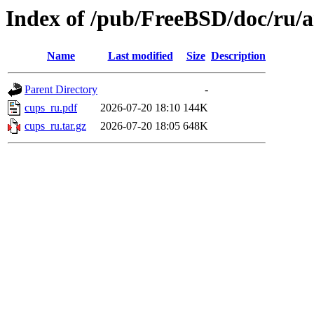
Index of /pub/FreeBSD/doc/ru/ar
Name
Last modified
Size
Description
Parent Directory
-
cups_ru.pdf
2026-07-20 18:10
144K
cups_ru.tar.gz
2026-07-20 18:05
648K