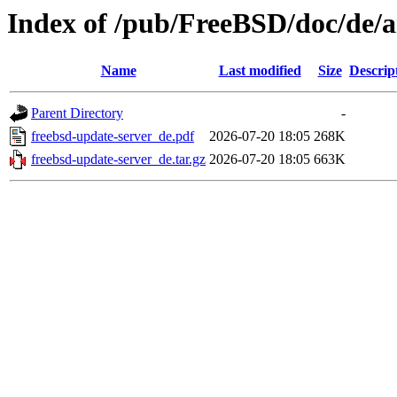
Index of /pub/FreeBSD/doc/de/ar
Name
Last modified
Size
Descrip
Parent Directory
-
freebsd-update-server_de.pdf
2026-07-20 18:05
268K
freebsd-update-server_de.tar.gz
2026-07-20 18:05
663K