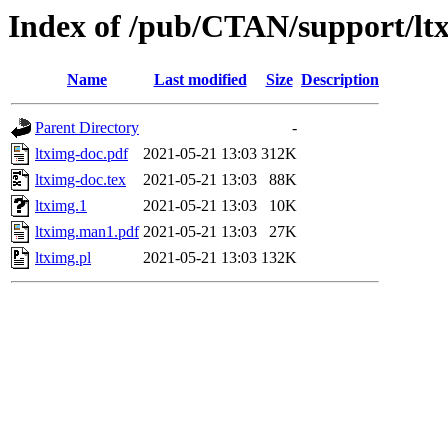
Index of /pub/CTAN/support/lt
Name
Last modified
Size
Description
Parent Directory
-
ltximg-doc.pdf
2021-05-21 13:03
312K
ltximg-doc.tex
2021-05-21 13:03
88K
ltximg.1
2021-05-21 13:03
10K
ltximg.man1.pdf
2021-05-21 13:03
27K
ltximg.pl
2021-05-21 13:03
132K