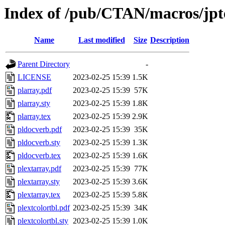
Index of /pub/CTAN/macros/jpte
Name
Last modified
Size
Description
Parent Directory
-
LICENSE
2023-02-25 15:39
1.5K
plarray.pdf
2023-02-25 15:39
57K
plarray.sty
2023-02-25 15:39
1.8K
plarray.tex
2023-02-25 15:39
2.9K
pldocverb.pdf
2023-02-25 15:39
35K
pldocverb.sty
2023-02-25 15:39
1.3K
pldocverb.tex
2023-02-25 15:39
1.6K
plextarray.pdf
2023-02-25 15:39
77K
plextarray.sty
2023-02-25 15:39
3.6K
plextarray.tex
2023-02-25 15:39
5.8K
plextcolortbl.pdf
2023-02-25 15:39
34K
plextcolortbl.sty
2023-02-25 15:39
1.0K