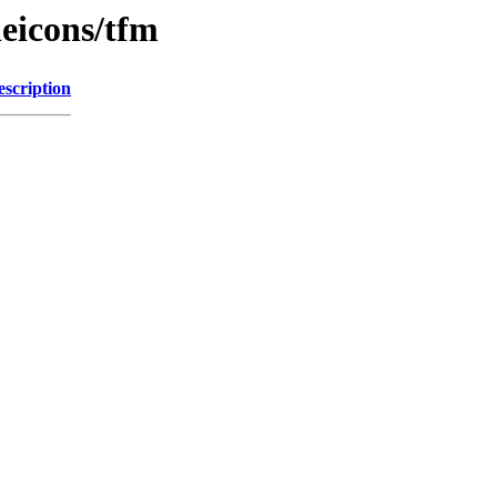
eicons/tfm
escription