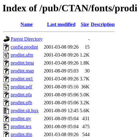
Index of /pub/CTAN/fonts/prod
Name
Last modified
Size
Description
Parent Directory
-
config.prodint
2001-03-08 09:26
15
prodint.afm
2001-03-08 09:26
1.2K
prodint.bma
2001-03-08 09:26
1.8K
prodint.map
2001-08-09 05:03
30
prodint.mt1
2001-03-08 09:26
3.7K
prodint.pdf
2001-08-09 05:16
36K
prodint.pfa
2001-08-09 05:06
5.0K
prodint.pfb
2001-08-09 05:06
3.2K
prodint.sit.hqx
2001-08-09 12:45
5.6K
prodint.sty
2001-08-09 05:04
431
prodint.tex
2001-08-09 05:04
475
prodint.tfm
2001-03-08 09:26
544