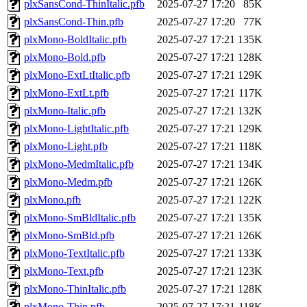
plxSansCond-ThinItalic.pfb
2025-07-27 17:20
85K
plxSansCond-Thin.pfb
2025-07-27 17:20
77K
plxMono-BoldItalic.pfb
2025-07-27 17:21
135K
plxMono-Bold.pfb
2025-07-27 17:21
128K
plxMono-ExtLtItalic.pfb
2025-07-27 17:21
129K
plxMono-ExtLt.pfb
2025-07-27 17:21
117K
plxMono-Italic.pfb
2025-07-27 17:21
132K
plxMono-LightItalic.pfb
2025-07-27 17:21
129K
plxMono-Light.pfb
2025-07-27 17:21
118K
plxMono-MedmItalic.pfb
2025-07-27 17:21
134K
plxMono-Medm.pfb
2025-07-27 17:21
126K
plxMono.pfb
2025-07-27 17:21
122K
plxMono-SmBldItalic.pfb
2025-07-27 17:21
135K
plxMono-SmBld.pfb
2025-07-27 17:21
126K
plxMono-TextItalic.pfb
2025-07-27 17:21
133K
plxMono-Text.pfb
2025-07-27 17:21
123K
plxMono-ThinItalic.pfb
2025-07-27 17:21
128K
plxMono-Thin.pfb
2025-07-27 17:21
118K