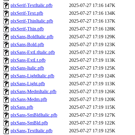
plxSerif-TextItalic.pfb
2025-07-27 17:16
147K
plxSerif-Text.pfb
2025-07-27 17:16
134K
plxSerif-ThinItalic.pfb
2025-07-27 17:16
137K
plxSerif-Thin.pfb
2025-07-27 17:16
128K
plxSans-BoldItalic.pfb
2025-07-27 17:19
129K
plxSans-Bold.pfb
2025-07-27 17:19
123K
plxSans-ExtLtItalic.pfb
2025-07-27 17:19
122K
plxSans-ExtLt.pfb
2025-07-27 17:19
113K
plxSans-Italic.pfb
2025-07-27 17:19
125K
plxSans-LightItalic.pfb
2025-07-27 17:19
124K
plxSans-Light.pfb
2025-07-27 17:19
113K
plxSans-MedmItalic.pfb
2025-07-27 17:19
126K
plxSans-Medm.pfb
2025-07-27 17:19
120K
plxSans.pfb
2025-07-27 17:19
115K
plxSans-SmBldItalic.pfb
2025-07-27 17:19
127K
plxSans-SmBld.pfb
2025-07-27 17:19
122K
plxSans-TextItalic.pfb
2025-07-27 17:19
125K