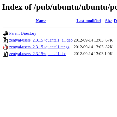
Index of /pub/ubuntu/ubuntu/poo
Name
Last modified
Size
D
Parent Directory
-
zentyal-users_2.3.15+quantal1_all.deb
2012-09-14 13:03
67K
zentyal-users_2.3.15+quantal1.tar.gz
2012-09-14 13:03
82K
zentyal-users_2.3.15+quantal1.dsc
2012-09-14 13:03
1.0K