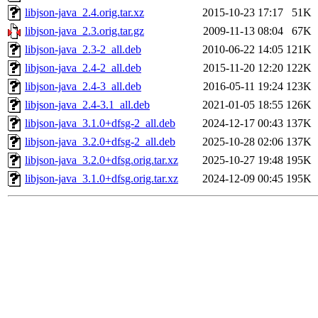
libjson-java_2.4.orig.tar.xz
2015-10-23 17:17
51K
libjson-java_2.3.orig.tar.gz
2009-11-13 08:04
67K
libjson-java_2.3-2_all.deb
2010-06-22 14:05
121K
libjson-java_2.4-2_all.deb
2015-11-20 12:20
122K
libjson-java_2.4-3_all.deb
2016-05-11 19:24
123K
libjson-java_2.4-3.1_all.deb
2021-01-05 18:55
126K
libjson-java_3.1.0+dfsg-2_all.deb
2024-12-17 00:43
137K
libjson-java_3.2.0+dfsg-2_all.deb
2025-10-28 02:06
137K
libjson-java_3.2.0+dfsg.orig.tar.xz
2025-10-27 19:48
195K
libjson-java_3.1.0+dfsg.orig.tar.xz
2024-12-09 00:45
195K