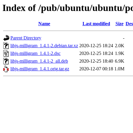
Index of /pub/ubuntu/ubuntu/poo
Name
Last modified
Size
Des
Parent Directory
-
libjs-milligram_1.4.1-2.debian.tar.xz
2020-12-25 18:24
2.0K
libjs-milligram_1.4.1-2.dsc
2020-12-25 18:24
1.9K
libjs-milligram_1.4.1-2_all.deb
2020-12-25 18:40
6.9K
libjs-milligram_1.4.1.orig.tar.gz
2020-12-07 00:18
1.0M