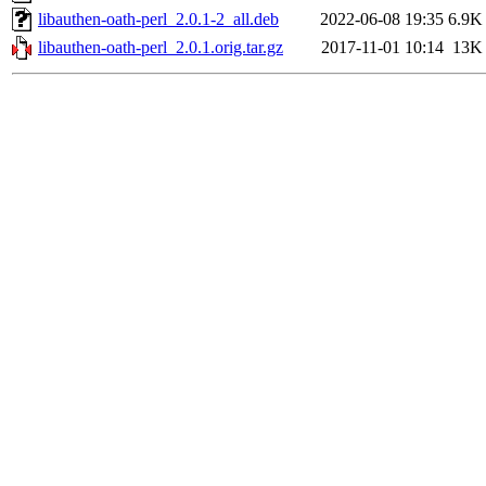
libauthen-oath-perl_2.0.1-2_all.deb
2022-06-08 19:35
6.9K
libauthen-oath-perl_2.0.1.orig.tar.gz
2017-11-01 10:14
13K