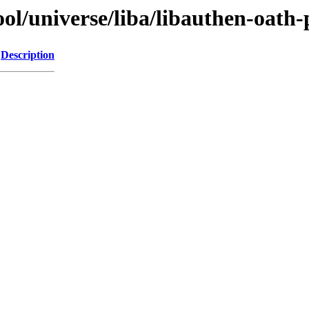
l/universe/liba/libauthen-oath-
Description