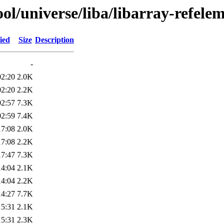
l/universe/liba/libarray-refelem
ied
Size
Description
-
02:20
2.0K
02:20
2.2K
02:57
7.3K
02:59
7.4K
17:08
2.0K
17:08
2.2K
17:47
7.3K
14:04
2.1K
14:04
2.2K
14:27
7.7K
15:31
2.1K
15:31
2.3K