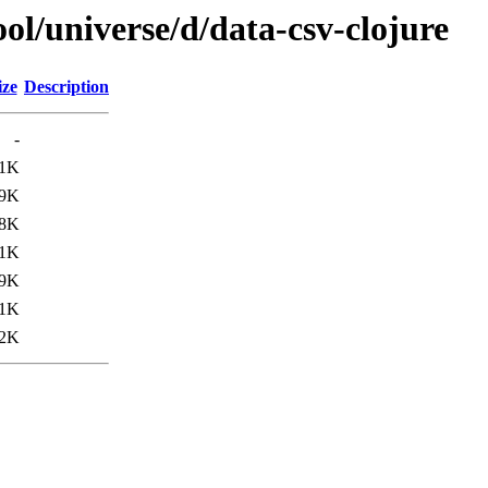
ol/universe/d/data-csv-clojure
ize
Description
-
.1K
.9K
.8K
1K
.9K
.1K
2K