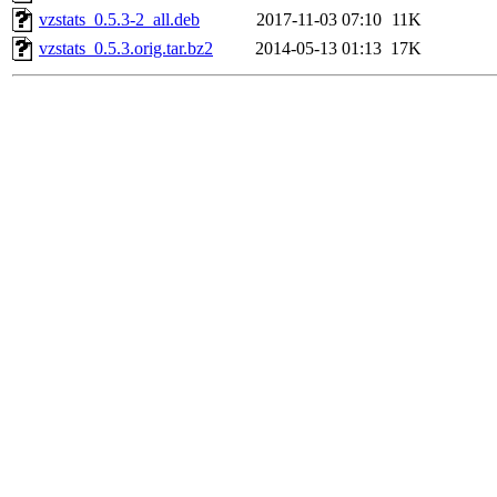
vzstats_0.5.3-2_all.deb
2017-11-03 07:10
11K
vzstats_0.5.3.orig.tar.bz2
2014-05-13 01:13
17K