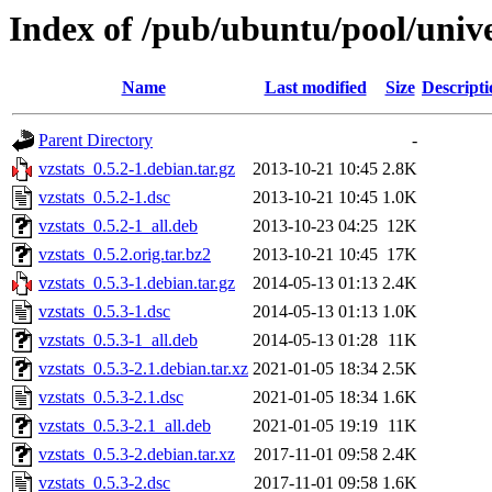
Index of /pub/ubuntu/pool/unive
Name
Last modified
Size
Descripti
Parent Directory
-
vzstats_0.5.2-1.debian.tar.gz
2013-10-21 10:45
2.8K
vzstats_0.5.2-1.dsc
2013-10-21 10:45
1.0K
vzstats_0.5.2-1_all.deb
2013-10-23 04:25
12K
vzstats_0.5.2.orig.tar.bz2
2013-10-21 10:45
17K
vzstats_0.5.3-1.debian.tar.gz
2014-05-13 01:13
2.4K
vzstats_0.5.3-1.dsc
2014-05-13 01:13
1.0K
vzstats_0.5.3-1_all.deb
2014-05-13 01:28
11K
vzstats_0.5.3-2.1.debian.tar.xz
2021-01-05 18:34
2.5K
vzstats_0.5.3-2.1.dsc
2021-01-05 18:34
1.6K
vzstats_0.5.3-2.1_all.deb
2021-01-05 19:19
11K
vzstats_0.5.3-2.debian.tar.xz
2017-11-01 09:58
2.4K
vzstats_0.5.3-2.dsc
2017-11-01 09:58
1.6K