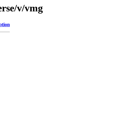
erse/v/vmg
ption