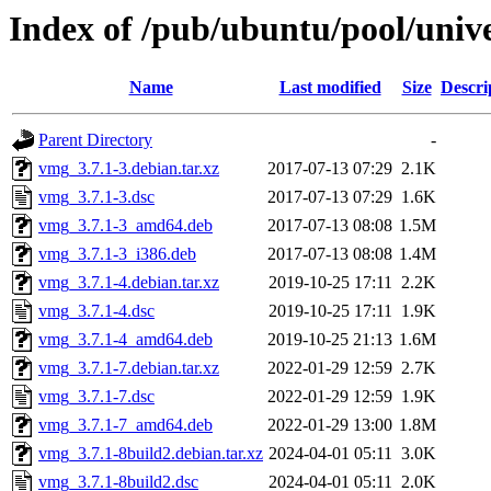
Index of /pub/ubuntu/pool/univ
Name
Last modified
Size
Descri
Parent Directory
-
vmg_3.7.1-3.debian.tar.xz
2017-07-13 07:29
2.1K
vmg_3.7.1-3.dsc
2017-07-13 07:29
1.6K
vmg_3.7.1-3_amd64.deb
2017-07-13 08:08
1.5M
vmg_3.7.1-3_i386.deb
2017-07-13 08:08
1.4M
vmg_3.7.1-4.debian.tar.xz
2019-10-25 17:11
2.2K
vmg_3.7.1-4.dsc
2019-10-25 17:11
1.9K
vmg_3.7.1-4_amd64.deb
2019-10-25 21:13
1.6M
vmg_3.7.1-7.debian.tar.xz
2022-01-29 12:59
2.7K
vmg_3.7.1-7.dsc
2022-01-29 12:59
1.9K
vmg_3.7.1-7_amd64.deb
2022-01-29 13:00
1.8M
vmg_3.7.1-8build2.debian.tar.xz
2024-04-01 05:11
3.0K
vmg_3.7.1-8build2.dsc
2024-04-01 05:11
2.0K