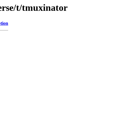
erse/t/tmuxinator
tion