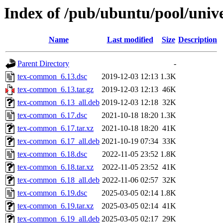
Index of /pub/ubuntu/pool/univ
Name
Last modified
Size
Description
Parent Directory
-
tex-common_6.13.dsc
2019-12-03 12:13
1.3K
tex-common_6.13.tar.gz
2019-12-03 12:13
46K
tex-common_6.13_all.deb
2019-12-03 12:18
32K
tex-common_6.17.dsc
2021-10-18 18:20
1.3K
tex-common_6.17.tar.xz
2021-10-18 18:20
41K
tex-common_6.17_all.deb
2021-10-19 07:34
33K
tex-common_6.18.dsc
2022-11-05 23:52
1.8K
tex-common_6.18.tar.xz
2022-11-05 23:52
41K
tex-common_6.18_all.deb
2022-11-06 02:57
32K
tex-common_6.19.dsc
2025-03-05 02:14
1.8K
tex-common_6.19.tar.xz
2025-03-05 02:14
41K
tex-common_6.19_all.deb
2025-03-05 02:17
29K