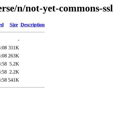
erse/n/not-yet-commons-ssl
ed
Size
Description
-
4:08
311K
4:08
263K
3:58
5.2K
3:58
2.2K
3:58
541K