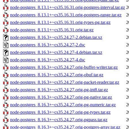
node-postgres_8.13.1+~cs35.16.31.orig-postgres-interval.tar.gz
2
node-postgres_8.13.1+~cs35.16.31.orig-postgres-range.tar.gz
2
node-postgres_8.13.1+~cs35.16.31.orig-types-pg.tar.gz
2
node-postgres_8.13.1+~cs35.16.31.orig.tar.gz
2
node-postgres_8.16.3+~cs35.24.27-2.debian.tar.xz
2
node-postgres_8.16.3+~cs35.24.27-2.dsc
2
node-postgres_8.16.3+~cs35.24.27-4.debian.tar.xz
2
node-postgres_8.16.3+~cs35.24.27-4.dsc
2
node-postgres_8.16.3+~cs35.24.27.orig-buffer-writer.tar.gz
2
node-postgres_8.16.3+~cs35.24.27.orig-obuf.tar.gz
2
node-postgres_8.16.3+~cs35.24.27.orig-packet-reader.tar.gz
2
node-postgres_8.16.3+~cs35.24.27.orig-pg-int8.tar.gz
2
node-postgres_8.16.3+~cs35.24.27.orig-pg-native.tar.gz
2
node-postgres_8.16.3+~cs35.24.27.orig-pg-numeric.tar.gz
2
node-postgres_8.16.3+~cs35.24.27.orig-pg-types.tar.gz
2
node-postgres_8.16.3+~cs35.24.27.orig-pgpass.tar.gz
2
node-postgres_8.16.3+~cs35.24.27.orig-postgres-array.tar.gz
2