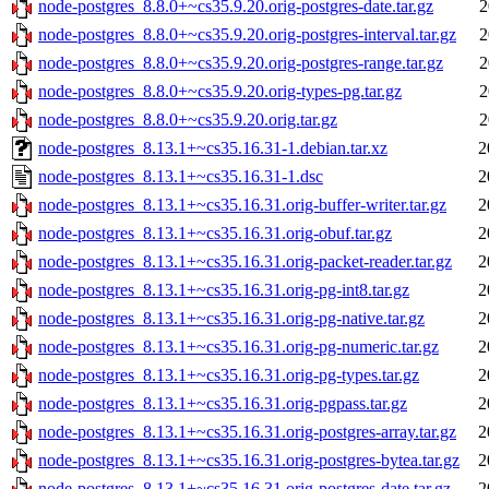
node-postgres_8.8.0+~cs35.9.20.orig-postgres-date.tar.gz
2
node-postgres_8.8.0+~cs35.9.20.orig-postgres-interval.tar.gz
2
node-postgres_8.8.0+~cs35.9.20.orig-postgres-range.tar.gz
2
node-postgres_8.8.0+~cs35.9.20.orig-types-pg.tar.gz
2
node-postgres_8.8.0+~cs35.9.20.orig.tar.gz
2
node-postgres_8.13.1+~cs35.16.31-1.debian.tar.xz
2
node-postgres_8.13.1+~cs35.16.31-1.dsc
2
node-postgres_8.13.1+~cs35.16.31.orig-buffer-writer.tar.gz
2
node-postgres_8.13.1+~cs35.16.31.orig-obuf.tar.gz
2
node-postgres_8.13.1+~cs35.16.31.orig-packet-reader.tar.gz
2
node-postgres_8.13.1+~cs35.16.31.orig-pg-int8.tar.gz
2
node-postgres_8.13.1+~cs35.16.31.orig-pg-native.tar.gz
2
node-postgres_8.13.1+~cs35.16.31.orig-pg-numeric.tar.gz
2
node-postgres_8.13.1+~cs35.16.31.orig-pg-types.tar.gz
2
node-postgres_8.13.1+~cs35.16.31.orig-pgpass.tar.gz
2
node-postgres_8.13.1+~cs35.16.31.orig-postgres-array.tar.gz
2
node-postgres_8.13.1+~cs35.16.31.orig-postgres-bytea.tar.gz
2
node-postgres_8.13.1+~cs35.16.31.orig-postgres-date.tar.gz
2