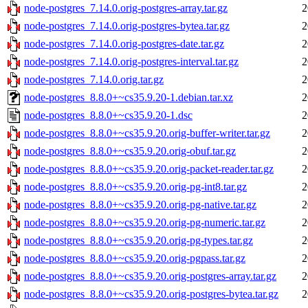
node-postgres_7.14.0.orig-postgres-array.tar.gz
2
node-postgres_7.14.0.orig-postgres-bytea.tar.gz
2
node-postgres_7.14.0.orig-postgres-date.tar.gz
2
node-postgres_7.14.0.orig-postgres-interval.tar.gz
2
node-postgres_7.14.0.orig.tar.gz
2
node-postgres_8.8.0+~cs35.9.20-1.debian.tar.xz
2
node-postgres_8.8.0+~cs35.9.20-1.dsc
2
node-postgres_8.8.0+~cs35.9.20.orig-buffer-writer.tar.gz
2
node-postgres_8.8.0+~cs35.9.20.orig-obuf.tar.gz
2
node-postgres_8.8.0+~cs35.9.20.orig-packet-reader.tar.gz
2
node-postgres_8.8.0+~cs35.9.20.orig-pg-int8.tar.gz
2
node-postgres_8.8.0+~cs35.9.20.orig-pg-native.tar.gz
2
node-postgres_8.8.0+~cs35.9.20.orig-pg-numeric.tar.gz
2
node-postgres_8.8.0+~cs35.9.20.orig-pg-types.tar.gz
2
node-postgres_8.8.0+~cs35.9.20.orig-pgpass.tar.gz
2
node-postgres_8.8.0+~cs35.9.20.orig-postgres-array.tar.gz
2
node-postgres_8.8.0+~cs35.9.20.orig-postgres-bytea.tar.gz
2