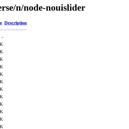
rse/n/node-nouislider
e
Description
-
4K
4K
4K
4K
7K
7K
8K
8K
9K
6K
1K
4K