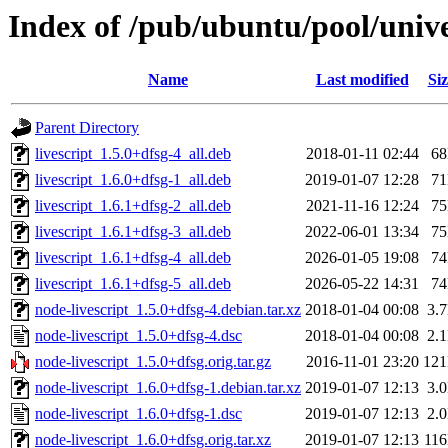
Index of /pub/ubuntu/pool/unive
Name
Last modified
Siz
Parent Directory
livescript_1.5.0+dfsg-4_all.deb
2018-01-11 02:44
6
livescript_1.6.0+dfsg-1_all.deb
2019-01-07 12:28
7
livescript_1.6.1+dfsg-2_all.deb
2021-11-16 12:24
7
livescript_1.6.1+dfsg-3_all.deb
2022-06-01 13:34
7
livescript_1.6.1+dfsg-4_all.deb
2026-01-05 19:08
7
livescript_1.6.1+dfsg-5_all.deb
2026-05-22 14:31
7
node-livescript_1.5.0+dfsg-4.debian.tar.xz
2018-01-04 00:08
3.
node-livescript_1.5.0+dfsg-4.dsc
2018-01-04 00:08
2.
node-livescript_1.5.0+dfsg.orig.tar.gz
2016-11-01 23:20
12
node-livescript_1.6.0+dfsg-1.debian.tar.xz
2019-01-07 12:13
3.
node-livescript_1.6.0+dfsg-1.dsc
2019-01-07 12:13
2.
node-livescript_1.6.0+dfsg.orig.tar.xz
2019-01-07 12:13
11