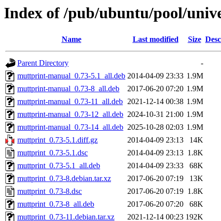
Index of /pub/ubuntu/pool/univ
Name
Last modified
Size
Desc
Parent Directory
-
muttprint-manual_0.73-5.1_all.deb
2014-04-09 23:33
1.9M
muttprint-manual_0.73-8_all.deb
2017-06-20 07:20
1.9M
muttprint-manual_0.73-11_all.deb
2021-12-14 00:38
1.9M
muttprint-manual_0.73-12_all.deb
2024-10-31 21:00
1.9M
muttprint-manual_0.73-14_all.deb
2025-10-28 02:03
1.9M
muttprint_0.73-5.1.diff.gz
2014-04-09 23:13
14K
muttprint_0.73-5.1.dsc
2014-04-09 23:13
1.8K
muttprint_0.73-5.1_all.deb
2014-04-09 23:33
68K
muttprint_0.73-8.debian.tar.xz
2017-06-20 07:19
13K
muttprint_0.73-8.dsc
2017-06-20 07:19
1.8K
muttprint_0.73-8_all.deb
2017-06-20 07:20
68K
muttprint_0.73-11.debian.tar.xz
2021-12-14 00:23
192K