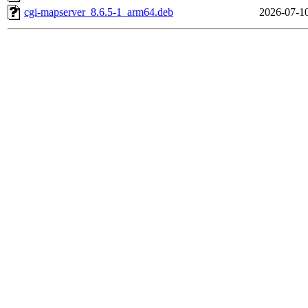
cgi-mapserver_8.6.5-1_arm64.deb
2026-07-1