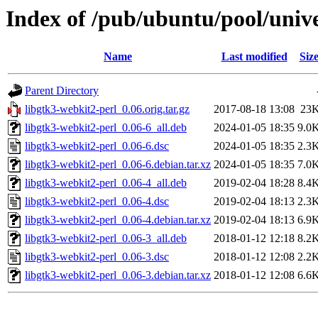
Index of /pub/ubuntu/pool/unive
Name
Last modified
Siz
Parent Directory
libgtk3-webkit2-perl_0.06.orig.tar.gz
2017-08-18 13:08
23
libgtk3-webkit2-perl_0.06-6_all.deb
2024-01-05 18:35
9.0
libgtk3-webkit2-perl_0.06-6.dsc
2024-01-05 18:35
2.3
libgtk3-webkit2-perl_0.06-6.debian.tar.xz
2024-01-05 18:35
7.0
libgtk3-webkit2-perl_0.06-4_all.deb
2019-02-04 18:28
8.4
libgtk3-webkit2-perl_0.06-4.dsc
2019-02-04 18:13
2.3
libgtk3-webkit2-perl_0.06-4.debian.tar.xz
2019-02-04 18:13
6.9
libgtk3-webkit2-perl_0.06-3_all.deb
2018-01-12 12:18
8.2
libgtk3-webkit2-perl_0.06-3.dsc
2018-01-12 12:08
2.2
libgtk3-webkit2-perl_0.06-3.debian.tar.xz
2018-01-12 12:08
6.6