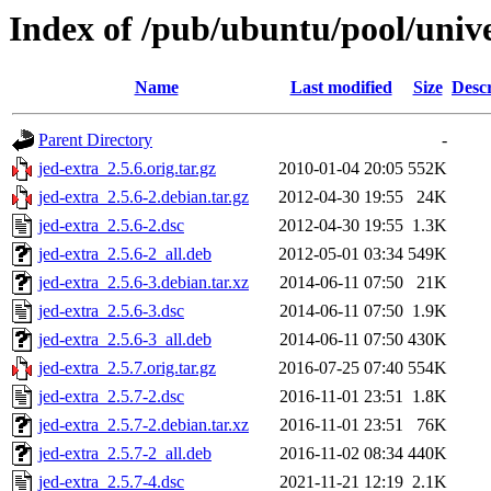
Index of /pub/ubuntu/pool/unive
Name
Last modified
Size
Descr
Parent Directory
-
jed-extra_2.5.6.orig.tar.gz
2010-01-04 20:05
552K
jed-extra_2.5.6-2.debian.tar.gz
2012-04-30 19:55
24K
jed-extra_2.5.6-2.dsc
2012-04-30 19:55
1.3K
jed-extra_2.5.6-2_all.deb
2012-05-01 03:34
549K
jed-extra_2.5.6-3.debian.tar.xz
2014-06-11 07:50
21K
jed-extra_2.5.6-3.dsc
2014-06-11 07:50
1.9K
jed-extra_2.5.6-3_all.deb
2014-06-11 07:50
430K
jed-extra_2.5.7.orig.tar.gz
2016-07-25 07:40
554K
jed-extra_2.5.7-2.dsc
2016-11-01 23:51
1.8K
jed-extra_2.5.7-2.debian.tar.xz
2016-11-01 23:51
76K
jed-extra_2.5.7-2_all.deb
2016-11-02 08:34
440K
jed-extra_2.5.7-4.dsc
2021-11-21 12:19
2.1K