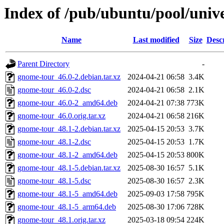
Index of /pub/ubuntu/pool/univ
Name
Last modified
Size
Desc
Parent Directory
-
gnome-tour_46.0-2.debian.tar.xz
2024-04-21 06:58
3.4K
gnome-tour_46.0-2.dsc
2024-04-21 06:58
2.1K
gnome-tour_46.0-2_amd64.deb
2024-04-21 07:38
773K
gnome-tour_46.0.orig.tar.xz
2024-04-21 06:58
216K
gnome-tour_48.1-2.debian.tar.xz
2025-04-15 20:53
3.7K
gnome-tour_48.1-2.dsc
2025-04-15 20:53
1.7K
gnome-tour_48.1-2_amd64.deb
2025-04-15 20:53
800K
gnome-tour_48.1-5.debian.tar.xz
2025-08-30 16:57
5.1K
gnome-tour_48.1-5.dsc
2025-08-30 16:57
2.3K
gnome-tour_48.1-5_amd64.deb
2025-09-03 17:58
795K
gnome-tour_48.1-5_arm64.deb
2025-08-30 17:06
728K
gnome-tour_48.1.orig.tar.xz
2025-03-18 09:54
224K