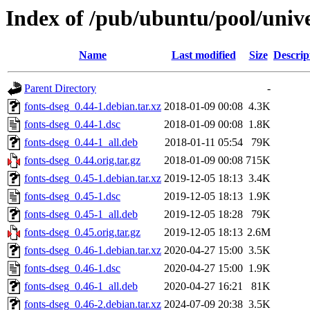
Index of /pub/ubuntu/pool/unive
Name
Last modified
Size
Descrip
Parent Directory
-
fonts-dseg_0.44-1.debian.tar.xz
2018-01-09 00:08
4.3K
fonts-dseg_0.44-1.dsc
2018-01-09 00:08
1.8K
fonts-dseg_0.44-1_all.deb
2018-01-11 05:54
79K
fonts-dseg_0.44.orig.tar.gz
2018-01-09 00:08
715K
fonts-dseg_0.45-1.debian.tar.xz
2019-12-05 18:13
3.4K
fonts-dseg_0.45-1.dsc
2019-12-05 18:13
1.9K
fonts-dseg_0.45-1_all.deb
2019-12-05 18:28
79K
fonts-dseg_0.45.orig.tar.gz
2019-12-05 18:13
2.6M
fonts-dseg_0.46-1.debian.tar.xz
2020-04-27 15:00
3.5K
fonts-dseg_0.46-1.dsc
2020-04-27 15:00
1.9K
fonts-dseg_0.46-1_all.deb
2020-04-27 16:21
81K
fonts-dseg_0.46-2.debian.tar.xz
2024-07-09 20:38
3.5K