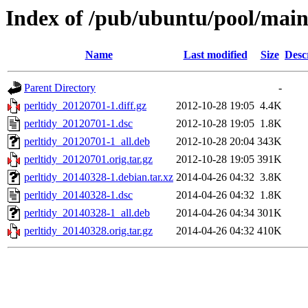
Index of /pub/ubuntu/pool/main
Name
Last modified
Size
Desc
Parent Directory
-
perltidy_20120701-1.diff.gz
2012-10-28 19:05
4.4K
perltidy_20120701-1.dsc
2012-10-28 19:05
1.8K
perltidy_20120701-1_all.deb
2012-10-28 20:04
343K
perltidy_20120701.orig.tar.gz
2012-10-28 19:05
391K
perltidy_20140328-1.debian.tar.xz
2014-04-26 04:32
3.8K
perltidy_20140328-1.dsc
2014-04-26 04:32
1.8K
perltidy_20140328-1_all.deb
2014-04-26 04:34
301K
perltidy_20140328.orig.tar.gz
2014-04-26 04:32
410K