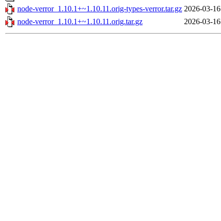
node-verror_1.10.1+~1.10.11.orig-types-verror.tar.gz
2026-03-16
node-verror_1.10.1+~1.10.11.orig.tar.gz
2026-03-16