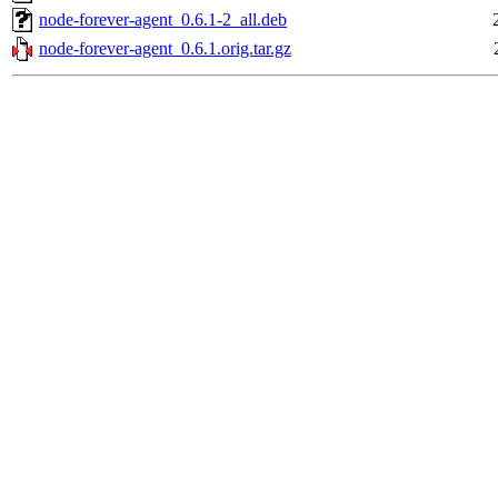
node-forever-agent_0.6.1-2_all.deb
node-forever-agent_0.6.1.orig.tar.gz