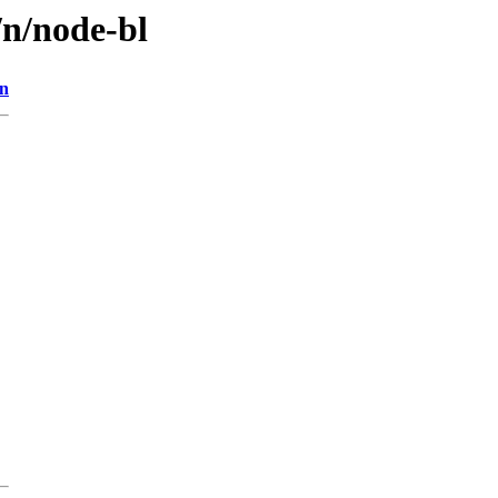
/n/node-bl
on