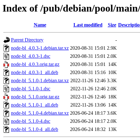
Index of /pub/debian/pool/main
Name
Last modified
Size
Descripti
Parent Directory
-
node-bl_4.0.3-1.debian.tar.xz
2020-08-31 15:01
2.9K
node-bl_4.0.3-1.dsc
2020-08-31 15:01
2.0K
node-bl_4.0.3.orig.tar.gz
2020-08-31 15:01
14K
node-bl_4.0.3-1_all.deb
2020-08-31 15:16
10K
node-bl_5.1.0-1.debian.tar.xz
2022-11-26 12:46
3.3K
node-bl_5.1.0-1.dsc
2022-11-26 12:46
2.0K
node-bl_5.1.0.orig.tar.gz
2022-11-26 12:46
18K
node-bl_5.1.0-1_all.deb
2022-11-26 13:06
14K
node-bl_5.1.0-4.debian.tar.xz
2026-06-24 18:17
3.6K
node-bl_5.1.0-4.dsc
2026-06-24 18:17
2.0K
node-bl_5.1.0-4_all.deb
2026-06-24 18:32
13K