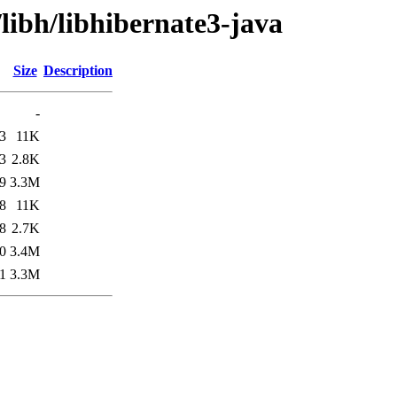
libh/libhibernate3-java
Size
Description
-
3
11K
3
2.8K
9
3.3M
8
11K
8
2.7K
0
3.4M
1
3.3M