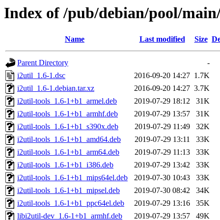
Index of /pub/debian/pool/main/i
Name
Last modified
Size
De
Parent Directory
-
i2util_1.6-1.dsc
2016-09-20 14:27
1.7K
i2util_1.6-1.debian.tar.xz
2016-09-20 14:27
3.7K
i2util-tools_1.6-1+b1_armel.deb
2019-07-29 18:12
31K
i2util-tools_1.6-1+b1_armhf.deb
2019-07-29 13:57
31K
i2util-tools_1.6-1+b1_s390x.deb
2019-07-29 11:49
32K
i2util-tools_1.6-1+b1_amd64.deb
2019-07-29 13:11
33K
i2util-tools_1.6-1+b1_arm64.deb
2019-07-29 11:13
33K
i2util-tools_1.6-1+b1_i386.deb
2019-07-29 13:42
33K
i2util-tools_1.6-1+b1_mips64el.deb
2019-07-30 10:43
33K
i2util-tools_1.6-1+b1_mipsel.deb
2019-07-30 08:42
34K
i2util-tools_1.6-1+b1_ppc64el.deb
2019-07-29 13:16
35K
libi2util-dev_1.6-1+b1_armhf.deb
2019-07-29 13:57
49K