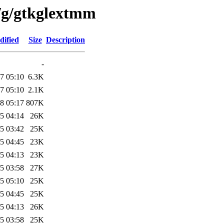
n/g/gtkglextmm
dified
Size
Description
-
7 05:10
6.3K
7 05:10
2.1K
8 05:17
807K
5 04:14
26K
5 03:42
25K
5 04:45
23K
5 04:13
23K
5 03:58
27K
5 05:10
25K
5 04:45
25K
5 04:13
26K
5 03:58
25K