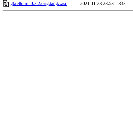
gkrelluim_0.3.2.orig.tar.gz.asc
2021-11-23 23:53
833