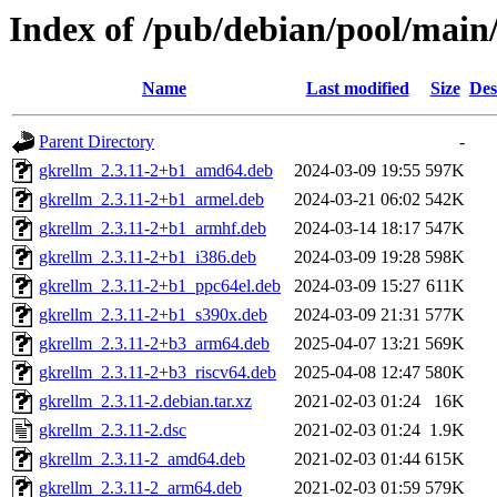
Index of /pub/debian/pool/main
Name
Last modified
Size
Des
Parent Directory
-
gkrellm_2.3.11-2+b1_amd64.deb
2024-03-09 19:55
597K
gkrellm_2.3.11-2+b1_armel.deb
2024-03-21 06:02
542K
gkrellm_2.3.11-2+b1_armhf.deb
2024-03-14 18:17
547K
gkrellm_2.3.11-2+b1_i386.deb
2024-03-09 19:28
598K
gkrellm_2.3.11-2+b1_ppc64el.deb
2024-03-09 15:27
611K
gkrellm_2.3.11-2+b1_s390x.deb
2024-03-09 21:31
577K
gkrellm_2.3.11-2+b3_arm64.deb
2025-04-07 13:21
569K
gkrellm_2.3.11-2+b3_riscv64.deb
2025-04-08 12:47
580K
gkrellm_2.3.11-2.debian.tar.xz
2021-02-03 01:24
16K
gkrellm_2.3.11-2.dsc
2021-02-03 01:24
1.9K
gkrellm_2.3.11-2_amd64.deb
2021-02-03 01:44
615K
gkrellm_2.3.11-2_arm64.deb
2021-02-03 01:59
579K