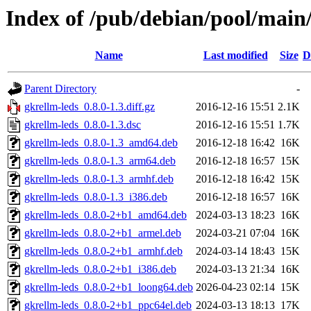
Index of /pub/debian/pool/main/
Name
Last modified
Size
D
Parent Directory
-
gkrellm-leds_0.8.0-1.3.diff.gz
2016-12-16 15:51
2.1K
gkrellm-leds_0.8.0-1.3.dsc
2016-12-16 15:51
1.7K
gkrellm-leds_0.8.0-1.3_amd64.deb
2016-12-18 16:42
16K
gkrellm-leds_0.8.0-1.3_arm64.deb
2016-12-18 16:57
15K
gkrellm-leds_0.8.0-1.3_armhf.deb
2016-12-18 16:42
15K
gkrellm-leds_0.8.0-1.3_i386.deb
2016-12-18 16:57
16K
gkrellm-leds_0.8.0-2+b1_amd64.deb
2024-03-13 18:23
16K
gkrellm-leds_0.8.0-2+b1_armel.deb
2024-03-21 07:04
16K
gkrellm-leds_0.8.0-2+b1_armhf.deb
2024-03-14 18:43
15K
gkrellm-leds_0.8.0-2+b1_i386.deb
2024-03-13 21:34
16K
gkrellm-leds_0.8.0-2+b1_loong64.deb
2026-04-23 02:14
15K
gkrellm-leds_0.8.0-2+b1_ppc64el.deb
2024-03-13 18:13
17K