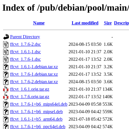
Index of /pub/debian/pool/main/
Name
Last modified
Size
Descrip
Parent Directory
-
ffcvt_1.7.6-2.dsc
2024-08-15 03:50
1.6K
ffcvt_1.6.1-1.dsc
2021-01-10 21:37
2.0K
ffcvt_1.7.6-1.dsc
2022-01-17 13:52
2.0K
ffcvt_1.6.1-1.debian.tar.xz
2021-01-10 21:37
3.2K
ffcvt_1.7.6-1.debian.tar.xz
2022-01-17 13:52
3.5K
ffcvt_1.7.6-2.debian.tar.xz
2024-08-15 03:50
3.6K
ffcvt_1.6.1.orig.tar.gz
2021-01-10 21:37
134K
ffcvt_1.7.6.orig.tar.gz
2022-01-17 13:52
140K
ffcvt_1.7.6-1+b6_mips64el.deb
2023-04-09 05:58
553K
ffcvt_1.7.6-1+b6_mipsel.deb
2023-04-09 04:42
559K
ffcvt_1.6.1-1+b5_arm64.deb
2021-07-18 05:42
572K
ffcvt_1.7.6-1+b6_ppc64el.deb
2023-04-09 04:42
574K