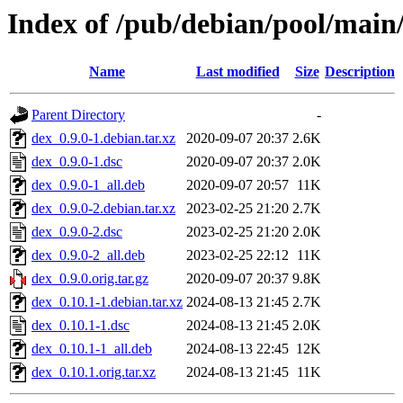
Index of /pub/debian/pool/main
Name
Last modified
Size
Description
Parent Directory
-
dex_0.9.0-1.debian.tar.xz
2020-09-07 20:37
2.6K
dex_0.9.0-1.dsc
2020-09-07 20:37
2.0K
dex_0.9.0-1_all.deb
2020-09-07 20:57
11K
dex_0.9.0-2.debian.tar.xz
2023-02-25 21:20
2.7K
dex_0.9.0-2.dsc
2023-02-25 21:20
2.0K
dex_0.9.0-2_all.deb
2023-02-25 22:12
11K
dex_0.9.0.orig.tar.gz
2020-09-07 20:37
9.8K
dex_0.10.1-1.debian.tar.xz
2024-08-13 21:45
2.7K
dex_0.10.1-1.dsc
2024-08-13 21:45
2.0K
dex_0.10.1-1_all.deb
2024-08-13 22:45
12K
dex_0.10.1.orig.tar.xz
2024-08-13 21:45
11K