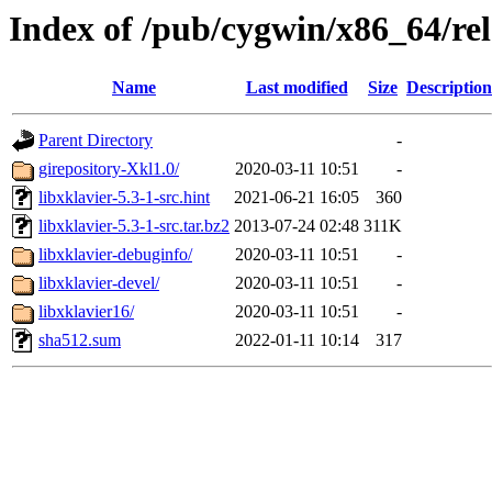
Index of /pub/cygwin/x86_64/rel
Name
Last modified
Size
Description
Parent Directory
-
girepository-Xkl1.0/
2020-03-11 10:51
-
libxklavier-5.3-1-src.hint
2021-06-21 16:05
360
libxklavier-5.3-1-src.tar.bz2
2013-07-24 02:48
311K
libxklavier-debuginfo/
2020-03-11 10:51
-
libxklavier-devel/
2020-03-11 10:51
-
libxklavier16/
2020-03-11 10:51
-
sha512.sum
2022-01-11 10:14
317